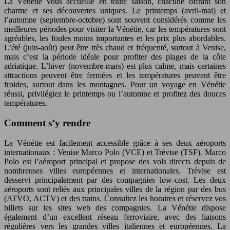
La Vénétie vous accueille en toute saison, chacune offrant son
charme et ses découvertes uniques. Le printemps (avril-mai) et
l’automne (septembre-octobre) sont souvent considérés comme les
meilleures périodes pour visiter la Vénétie, car les températures sont
agréables, les foules moins importantes et les prix plus abordables.
L’été (juin-août) peut être très chaud et fréquenté, surtout à Venise,
mais c’est la période idéale pour profiter des plages de la côte
adriatique. L’hiver (novembre-mars) est plus calme, mais certaines
attractions peuvent être fermées et les températures peuvent être
froides, surtout dans les montagnes. Pour un voyage en Vénétie
réussi, privilégiez le printemps ou l’automne et profitez des douces
températures.
Comment s’y rendre
La Vénétie est facilement accessible grâce à ses deux aéroports
internationaux : Venise Marco Polo (VCE) et Trévise (TSF). Marco
Polo est l’aéroport principal et propose des vols directs depuis de
nombreuses villes européennes et internationales. Trévise est
desservi principalement par des compagnies low-cost. Les deux
aéroports sont reliés aux principales villes de la région par des bus
(ATVO, ACTV) et des trains. Consultez les horaires et réservez vos
billets sur les sites web des compagnies. La Vénétie dispose
également d’un excellent réseau ferroviaire, avec des liaisons
régulières vers les grandes villes italiennes et européennes. La