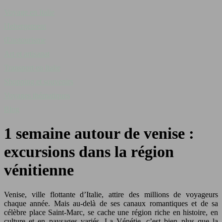
Voyage en Italie
Hebergement
Œnotourisme
Art et artisanat
Transport en Italie
Shopping et souvenirs
Voyages thématiques
Blog
1 semaine autour de venise :
excursions dans la région
vénitienne
Venise, ville flottante d’Italie, attire des millions de voyageurs
chaque année. Mais au-delà de ses canaux romantiques et de sa
célèbre place Saint-Marc, se cache une région riche en histoire, en
culture et en paysages variés. La Vénétie, c’est bien plus que la