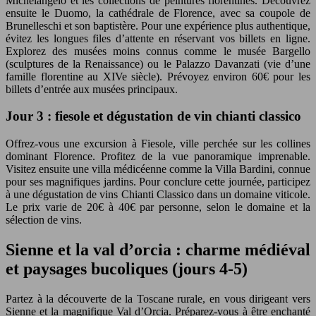
Michelangelo et les collections de peintures florentines. Découvrez
ensuite le Duomo, la cathédrale de Florence, avec sa coupole de
Brunelleschi et son baptistère. Pour une expérience plus authentique,
évitez les longues files d’attente en réservant vos billets en ligne.
Explorez des musées moins connus comme le musée Bargello
(sculptures de la Renaissance) ou le Palazzo Davanzati (vie d’une
famille florentine au XIVe siècle). Prévoyez environ 60€ pour les
billets d’entrée aux musées principaux.
Jour 3 : fiesole et dégustation de vin chianti classico
Offrez-vous une excursion à Fiesole, ville perchée sur les collines
dominant Florence. Profitez de la vue panoramique imprenable.
Visitez ensuite une villa médicéenne comme la Villa Bardini, connue
pour ses magnifiques jardins. Pour conclure cette journée, participez
à une dégustation de vins Chianti Classico dans un domaine viticole.
Le prix varie de 20€ à 40€ par personne, selon le domaine et la
sélection de vins.
Sienne et la val d’orcia : charme médiéval
et paysages bucoliques (jours 4-5)
Partez à la découverte de la Toscane rurale, en vous dirigeant vers
Sienne et la magnifique Val d’Orcia. Préparez-vous à être enchanté