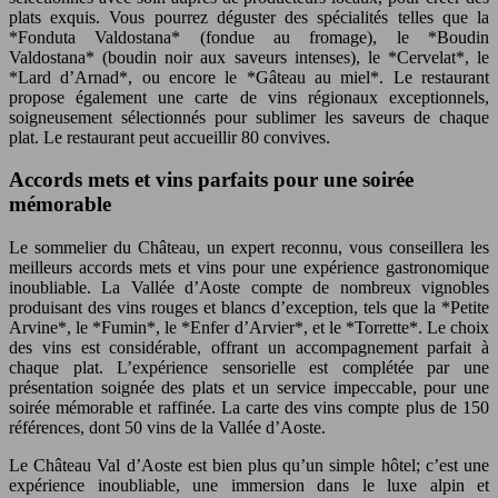
plats exquis. Vous pourrez déguster des spécialités telles que la
*Fonduta Valdostana* (fondue au fromage), le *Boudin
Valdostana* (boudin noir aux saveurs intenses), le *Cervelat*, le
*Lard d’Arnad*, ou encore le *Gâteau au miel*. Le restaurant
propose également une carte de vins régionaux exceptionnels,
soigneusement sélectionnés pour sublimer les saveurs de chaque
plat. Le restaurant peut accueillir 80 convives.
Accords mets et vins parfaits pour une soirée
mémorable
Le sommelier du Château, un expert reconnu, vous conseillera les
meilleurs accords mets et vins pour une expérience gastronomique
inoubliable. La Vallée d’Aoste compte de nombreux vignobles
produisant des vins rouges et blancs d’exception, tels que la *Petite
Arvine*, le *Fumin*, le *Enfer d’Arvier*, et le *Torrette*. Le choix
des vins est considérable, offrant un accompagnement parfait à
chaque plat. L’expérience sensorielle est complétée par une
présentation soignée des plats et un service impeccable, pour une
soirée mémorable et raffinée. La carte des vins compte plus de 150
références, dont 50 vins de la Vallée d’Aoste.
Le Château Val d’Aoste est bien plus qu’un simple hôtel; c’est une
expérience inoubliable, une immersion dans le luxe alpin et