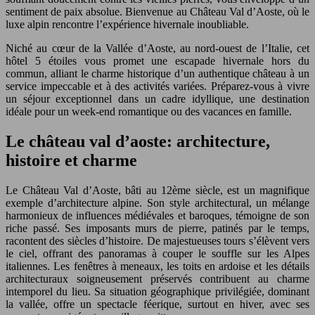
sentiment de paix absolue. Bienvenue au Château Val d’Aoste, où le
luxe alpin rencontre l’expérience hivernale inoubliable.
Niché au cœur de la Vallée d’Aoste, au nord-ouest de l’Italie, cet
hôtel 5 étoiles vous promet une escapade hivernale hors du
commun, alliant le charme historique d’un authentique château à un
service impeccable et à des activités variées. Préparez-vous à vivre
un séjour exceptionnel dans un cadre idyllique, une destination
idéale pour un week-end romantique ou des vacances en famille.
Le château val d’aoste: architecture,
histoire et charme
Le Château Val d’Aoste, bâti au 12ème siècle, est un magnifique
exemple d’architecture alpine. Son style architectural, un mélange
harmonieux de influences médiévales et baroques, témoigne de son
riche passé. Ses imposants murs de pierre, patinés par le temps,
racontent des siècles d’histoire. De majestueuses tours s’élèvent vers
le ciel, offrant des panoramas à couper le souffle sur les Alpes
italiennes. Les fenêtres à meneaux, les toits en ardoise et les détails
architecturaux soigneusement préservés contribuent au charme
intemporel du lieu. Sa situation géographique privilégiée, dominant
la vallée, offre un spectacle féerique, surtout en hiver, avec ses