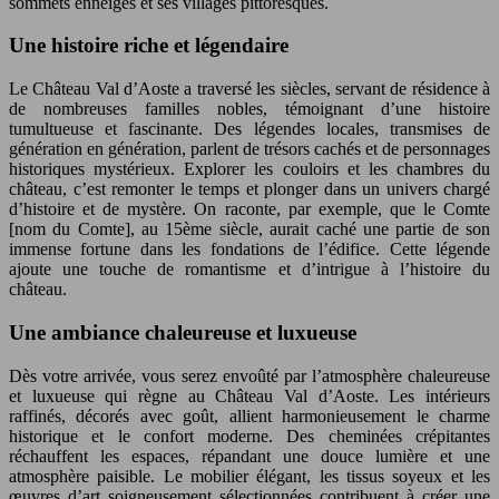
sommets enneigés et ses villages pittoresques.
Une histoire riche et légendaire
Le Château Val d’Aoste a traversé les siècles, servant de résidence à
de nombreuses familles nobles, témoignant d’une histoire
tumultueuse et fascinante. Des légendes locales, transmises de
génération en génération, parlent de trésors cachés et de personnages
historiques mystérieux. Explorer les couloirs et les chambres du
château, c’est remonter le temps et plonger dans un univers chargé
d’histoire et de mystère. On raconte, par exemple, que le Comte
[nom du Comte], au 15ème siècle, aurait caché une partie de son
immense fortune dans les fondations de l’édifice. Cette légende
ajoute une touche de romantisme et d’intrigue à l’histoire du
château.
Une ambiance chaleureuse et luxueuse
Dès votre arrivée, vous serez envoûté par l’atmosphère chaleureuse
et luxueuse qui règne au Château Val d’Aoste. Les intérieurs
raffinés, décorés avec goût, allient harmonieusement le charme
historique et le confort moderne. Des cheminées crépitantes
réchauffent les espaces, répandant une douce lumière et une
atmosphère paisible. Le mobilier élégant, les tissus soyeux et les
œuvres d’art soigneusement sélectionnées contribuent à créer une