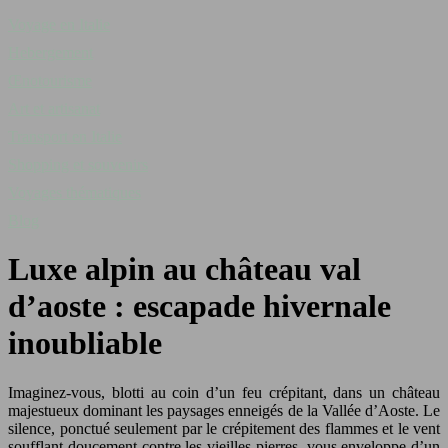
Voyage en Italie
Hebergement
Œnotourisme
Art et artisanat
Transport en Italie
Shopping et souvenirs
Voyages thématiques
Blog
Luxe alpin au château val
d’aoste : escapade hivernale
inoubliable
Imaginez-vous, blotti au coin d’un feu crépitant, dans un château
majestueux dominant les paysages enneigés de la Vallée d’Aoste. Le
silence, ponctué seulement par le crépitement des flammes et le vent
soufflant doucement contre les vieilles pierres, vous enveloppe d’un