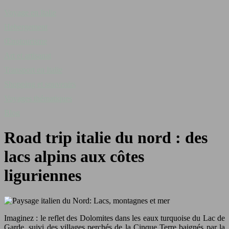
Voyage en Italie
Hebergement
Œnotourisme
Art et artisanat
Transport en Italie
Shopping et souvenirs
Voyages thématiques
Blog
Road trip italie du nord : des
lacs alpins aux côtes
liguriennes
Imaginez : le reflet des Dolomites dans les eaux turquoise du Lac de
Garde, suivi des villages perchés de la Cinque Terre baignés par la