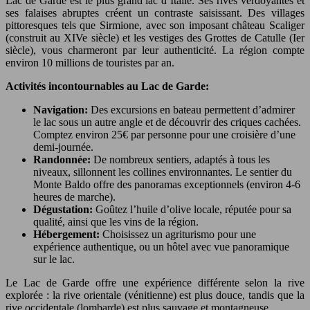
Lac de Garde est le plus grand lac d’Italie. Ses rives verdoyantes et
ses falaises abruptes créent un contraste saisissant. Des villages
pittoresques tels que Sirmione, avec son imposant château Scaliger
(construit au XIVe siècle) et les vestiges des Grottes de Catulle (Ier
siècle), vous charmeront par leur authenticité. La région compte
environ 10 millions de touristes par an.
Activités incontournables au Lac de Garde:
Navigation:
Des excursions en bateau permettent d’admirer
le lac sous un autre angle et de découvrir des criques cachées.
Comptez environ 25€ par personne pour une croisière d’une
demi-journée.
Randonnée:
De nombreux sentiers, adaptés à tous les
niveaux, sillonnent les collines environnantes. Le sentier du
Monte Baldo offre des panoramas exceptionnels (environ 4-6
heures de marche).
Dégustation:
Goûtez l’huile d’olive locale, réputée pour sa
qualité, ainsi que les vins de la région.
Hébergement:
Choisissez un agriturismo pour une
expérience authentique, ou un hôtel avec vue panoramique
sur le lac.
Le Lac de Garde offre une expérience différente selon la rive
explorée : la rive orientale (vénitienne) est plus douce, tandis que la
rive occidentale (lombarde) est plus sauvage et montagneuse.